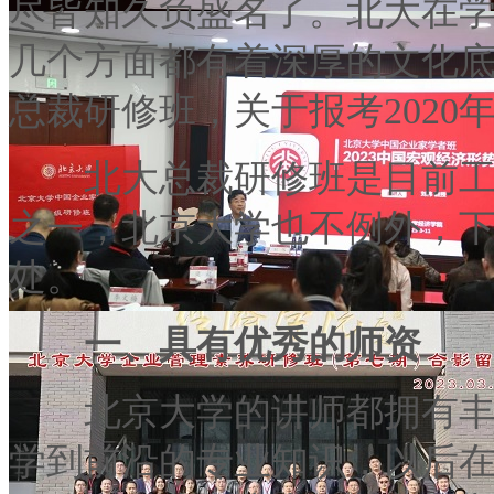
尽皆知久负盛名了。北大在
几个方面都有着深厚的文化
总裁研修班，关于报考2020
北大总裁研修班是目前工作
之一，北京大学也不例外，
处。
一、具有优秀的师资
北京大学的讲师都拥有丰富
学到前沿的专业知识，以后