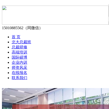
15010885562（同微信）
首 页
北大总裁班
总裁研修
高端培训
国际硕博
企业内训
师资风采
在线报名
联系我们