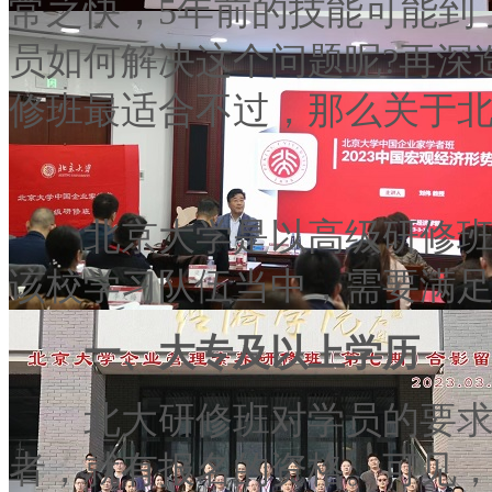
常之快，5年前的技能可能到
员如何解决这个问题呢?再深
修班最适合不过，那么关于北
北京大学是以高级研修班类
该校学习队伍当中，需要满
一、大专及以上学历
北大研修班对学员的要求并
者，就有报名的资格。可见