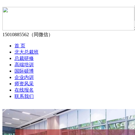
15010885562（同微信）
首 页
北大总裁班
总裁研修
高端培训
国际硕博
企业内训
师资风采
在线报名
联系我们