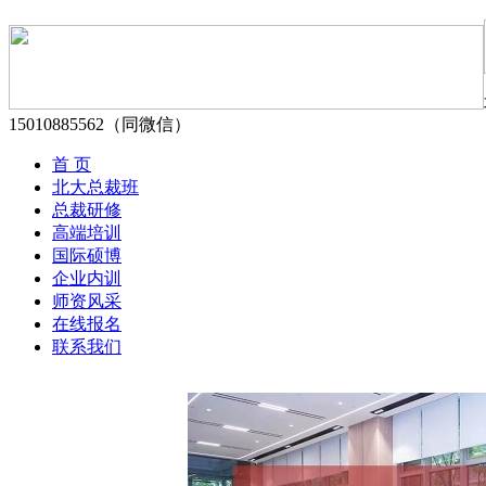
15010885562（同微信）
首 页
北大总裁班
总裁研修
高端培训
国际硕博
企业内训
师资风采
在线报名
联系我们