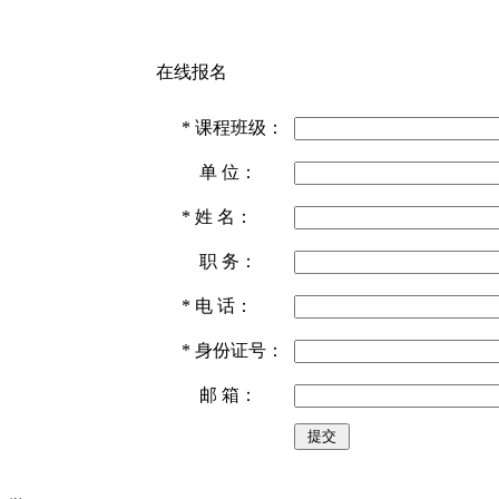
在线报名
*
课程班级：
单 位：
*
姓 名：
职 务：
*
电 话：
*
身份证号：
邮 箱：